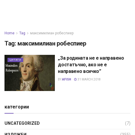
Home
Tag
максимилиан робеспиер
Tag:
максимилиан робеспиер
„За родината не е направено
ЦИТАТИ
достатъчно, ако не е
направено всичко”
BY
AFISH
31 MARCH 2018
категории
UNCATEGORIZED
(7)
ИЗЛОЖБИ
(355)