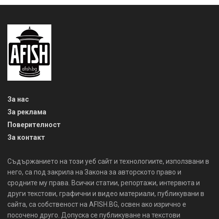
За нас
За реклама
Поверителност
За контакт
Съдържанието на този уеб сайт и технологиите, използвани в
него, са под закрила на Закона за авторското право и
сродните му права. Всички статии, репортажи, интервюта и
други текстови, графични и видео материали, публикувани в
сайта, са собственост на AFISH.BG, освен ако изрично е
посочено друго. Допуска се публикуване на текстови