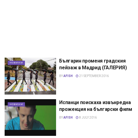
Българин променя градския
НОВИНИ
пейзаж в Мадрид (ГАЛЕРИЯ)
BY
AFISH
21 SEPTEMBER 2016
Испанци поискаха извънредна
НОВИНИ
прожекция на български филм
BY
AFISH
8 JULY 2016