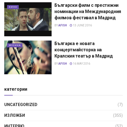
Български филм с престижни
КИНО
номинации на Международния
филмов фестивал в Мадрид
BY
AFISH
13 JUNE 2016
Българка е новата
МУЗИКА
концертмайсторка на
Кралския театър в Мадрид
BY
AFISH
16 MAY 2016
категории
UNCATEGORIZED
(7)
ИЗЛОЖБИ
(355)
ИНТЕРВЮ
(52)