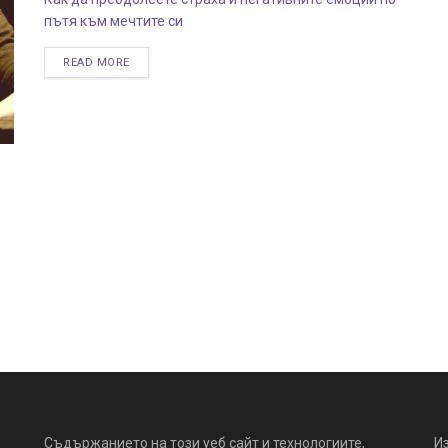
пътя към мечтите си
READ MORE
Съдържанието на този уеб сайт и технологиите,
И