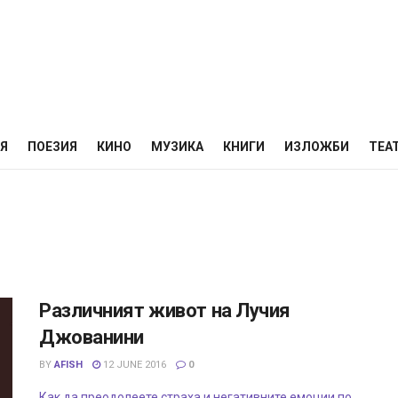
НЯ
ПОЕЗИЯ
КИНО
МУЗИКА
КНИГИ
ИЗЛОЖБИ
ТЕА
Различният живот на Лучия
Джованини
BY
AFISH
12 JUNE 2016
0
Как да преодолеете страха и негативните емоции по