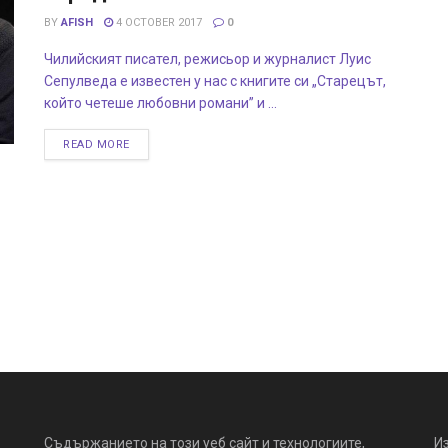
BY
AFISH
4 OCTOBER 2017
0
Чилийският писател, режисьор и журналист Луис
Сепулведа е известен у нас с книгите си „Старецът,
който четеше любовни романи” и ...
READ MORE
Съдържанието на този уеб сайт и технологиите,
И