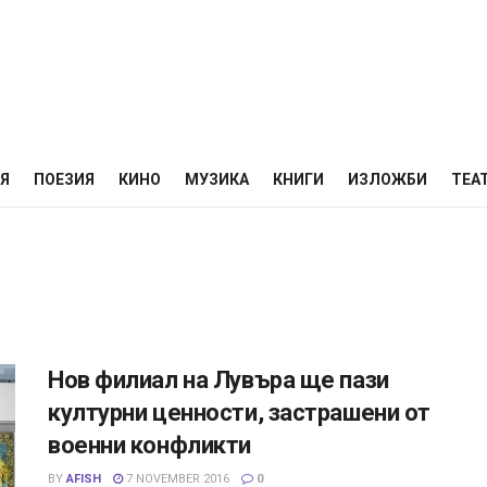
НЯ
ПОЕЗИЯ
КИНО
МУЗИКА
КНИГИ
ИЗЛОЖБИ
ТЕА
Нов филиал на Лувъра ще пази
културни ценности, застрашени от
военни конфликти
BY
AFISH
7 NOVEMBER 2016
0