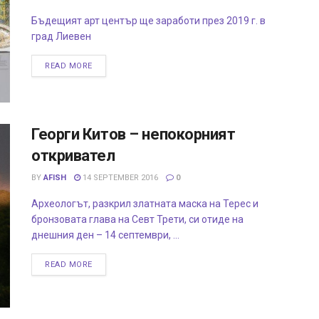
Бъдещият арт център ще заработи през 2019 г. в
град Лиевен
READ MORE
Георги Китов – непокорният
откривател
BY
AFISH
14 SEPTEMBER 2016
0
Археологът, разкрил златната маска на Терес и
бронзовата глава на Севт Трети, си отиде на
днешния ден – 14 септември, ...
READ MORE