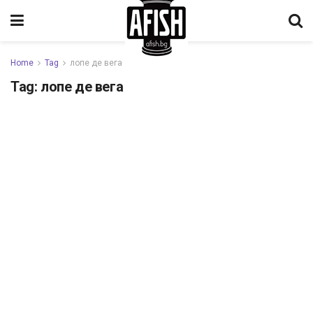
Home
Tag
лопе де вега
Tag:
лопе де вега