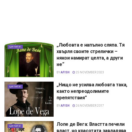
„Любовта е напълно сляпа. Тя
ЦИТАТИ
хвърля своите стрелички –
някои намират целта, а други
не“
BY
AFISH
25 NOVEMBER 2023
„Нищо не усилва любовта така,
ЦИТАТИ
както непреодолимите
препятствия”
BY
AFISH
26 NOVEMBER 2017
Лопе де Вега: Властта печели
ЦИТАТИ
власт, но красотата завладява