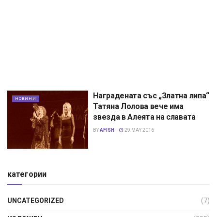
Наградената със „Златна липа“
НОВИНИ
Татяна Лолова вече има
звезда в Алеята на славата
BY
AFISH
29 MAY 2016
категории
UNCATEGORIZED
(7)