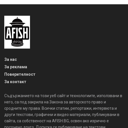
За нас
За реклама
Поверителност
За контакт
Съдържанието на този уеб сайт и технологиите, използвани в
него, са под закрила на Закона за авторското право и
сродните му права. Всички статии, репортажи, интервюта и
други текстови, графични и видео материали, публикувани в
сайта, са собственост на AFISH.BG, освен ако изрично е
посочено друго. Допуска се публикуване на текстови