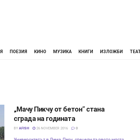
НЯ
ПОЕЗИЯ
КИНО
МУЗИКА
КНИГИ
ИЗЛОЖБИ
ТЕА
„Мачу Пикчу от бетон” стана
сграда на годината
BY
AFISH
26 NOVEMBER 2016
0
Университетът в Лима, Перу, спечели първото място