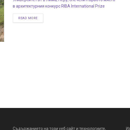
в архитектурния конкурс RIBA International Prize
READ MORE
Съдържанието на този уеб сайт и технологиите,
И