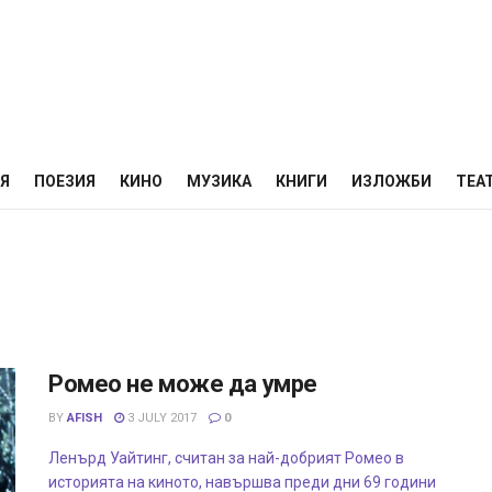
НЯ
ПОЕЗИЯ
КИНО
МУЗИКА
КНИГИ
ИЗЛОЖБИ
ТЕА
Ромео не може да умре
BY
AFISH
3 JULY 2017
0
Ленърд Уайтинг, считан за най-добрият Ромео в
историята на киното, навършва преди дни 69 години