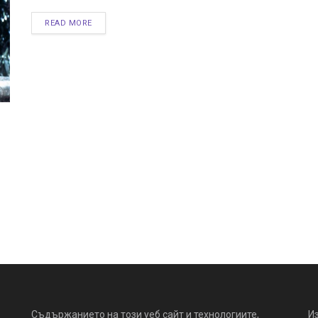
READ MORE
Съдържанието на този уеб сайт и технологиите,
И