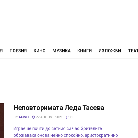
НЯ
ПОЕЗИЯ
КИНО
МУЗИКА
КНИГИ
ИЗЛОЖБИ
ТЕА
Неповторимата Леда Тасева
BY
AFISH
22 AUGUST 2021
0
Играеше почти до сетния си час. Зрителите
обожаваха онова нейно спокойно, аристократично