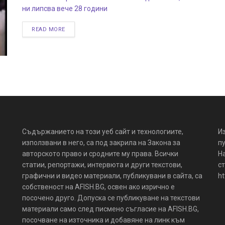
ни липсва вече 28 години
READ MORE
Съдържанието на този уеб сайт и технологиите,
И
използвани в него, са под закрила на Закона за
пу
авторското право и сродните му права. Всички
Н
статии, репортажи, интервюта и други текстови,
ст
графични и видео материали, публикувани в сайта, са
ht
собственост на AFISH.BG, освен ако изрично е
посочено друго. Допуска се публикуване на текстови
материали само след писмено съгласие на AFISH.BG,
посочване на източника и добавяне на линк към