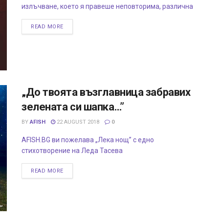
излъчване, което я правеше неповторима, различна
READ MORE
„До твоята възглавница забравих
зелената си шапка…”
BY
AFISH
22 AUGUST 2018
0
AFISH.BG ви пожелава „Лека нощ” с едно
стихотворение на Леда Тасева
READ MORE