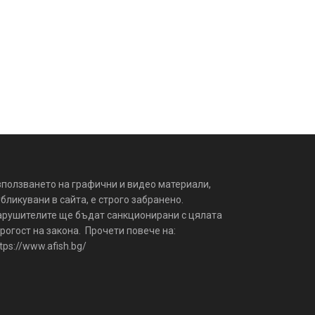
зползването на графични и видео материали,
бликувани в сайта, е строго забранено.
арушителите ще бъдат санкционирани с цялата
рогост на закона. Прочети повече на:
tps://www.afish.bg/