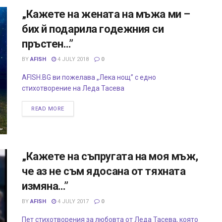
„Кажете на жената на мъжа ми –
бих й подарила годежния си
пръстен…”
BY
AFISH
4 JULY 2018
0
AFISH.BG ви пожелава „Лека нощ” с едно
стихотворение на Леда Тасева
READ MORE
„Кажете на съпругата на моя мъж,
че аз не съм ядосана от тяхната
измяна…”
BY
AFISH
4 JULY 2017
0
Пет стихотворения за любовта от Леда Тасева, която