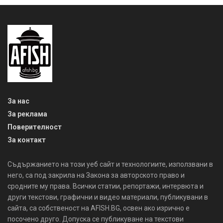
За нас
За реклама
Поверителност
За контакт
Съдържанието на този уеб сайт и технологиите, използвани в
него, са под закрила на Закона за авторското право и
сродните му права. Всички статии, репортажи, интервюта и
други текстови, графични и видео материали, публикувани в
сайта, са собственост на AFISH.BG, освен ако изрично е
посочено друго. Допуска се публикуване на текстови