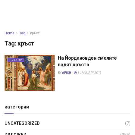
Home
Tag
кръст
Tag:
кръст
На Йордановден смелите
НОВИНИ
вадят кръста
BY
AFISH
6 JANUARY 2017
категории
UNCATEGORIZED
(7)
ИЗЛОЖБИ
(355)