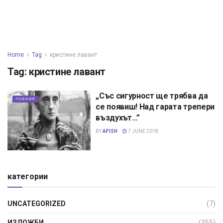
Home
Tag
кристине лавант
Tag:
кристине лавант
„Със сигурност ще трябва да
ПОЕЗИЯ
се появиш! Над гарата трепери
въздухът…”
BY
AFISH
7 JUNE 2018
категории
UNCATEGORIZED
(7)
ИЗЛОЖБИ
(355)