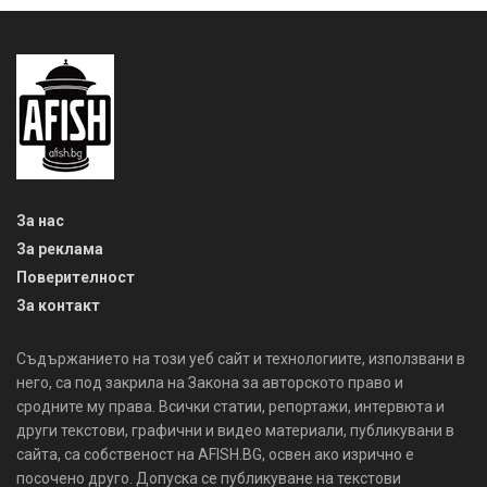
За нас
За реклама
Поверителност
За контакт
Съдържанието на този уеб сайт и технологиите, използвани в
него, са под закрила на Закона за авторското право и
сродните му права. Всички статии, репортажи, интервюта и
други текстови, графични и видео материали, публикувани в
сайта, са собственост на AFISH.BG, освен ако изрично е
посочено друго. Допуска се публикуване на текстови