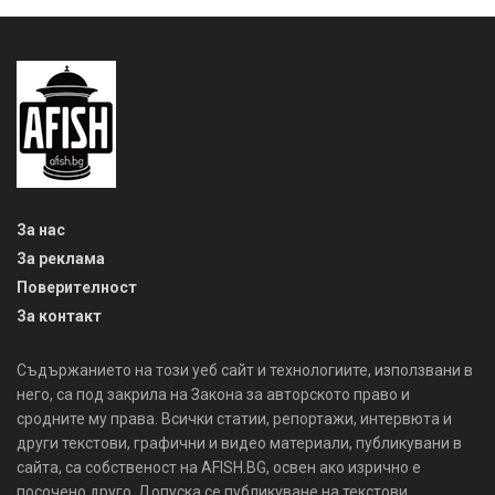
За нас
За реклама
Поверителност
За контакт
Съдържанието на този уеб сайт и технологиите, използвани в
него, са под закрила на Закона за авторското право и
сродните му права. Всички статии, репортажи, интервюта и
други текстови, графични и видео материали, публикувани в
сайта, са собственост на AFISH.BG, освен ако изрично е
посочено друго. Допуска се публикуване на текстови