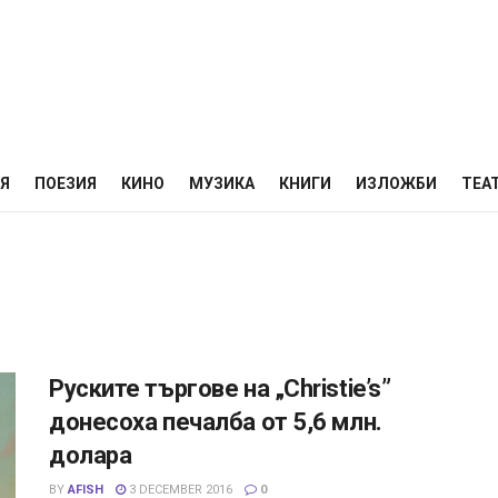
НЯ
ПОЕЗИЯ
КИНО
МУЗИКА
КНИГИ
ИЗЛОЖБИ
ТЕА
Руските търгове на „Christie’s”
донесоха печалба от 5,6 млн.
долара
BY
AFISH
3 DECEMBER 2016
0