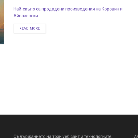
Най-скъпо са продадени произведения на Коровин и
Айвазовски
READ MORE
Съдържанието на този уеб сайт и технологиите,
И