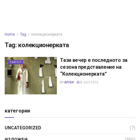
Home
Tag
колекционерката
Tag:
колекционерката
Тази вечер е последното за
ТЕАТЪР
сезона представление на
“Колекционерката”
BY
AFISH
8 JULY 2016
категории
UNCATEGORIZED
(7)
ИЗЛОЖБИ
(355)