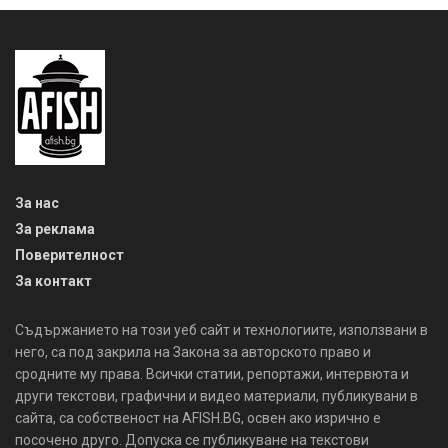
За нас
За реклама
Поверителност
За контакт
Съдържанието на този уеб сайт и технологиите, използвани в
него, са под закрила на Закона за авторското право и
сродните му права. Всички статии, репортажи, интервюта и
други текстови, графични и видео материали, публикувани в
сайта, са собственост на AFISH.BG, освен ако изрично е
посочено друго. Допуска се публикуване на текстови