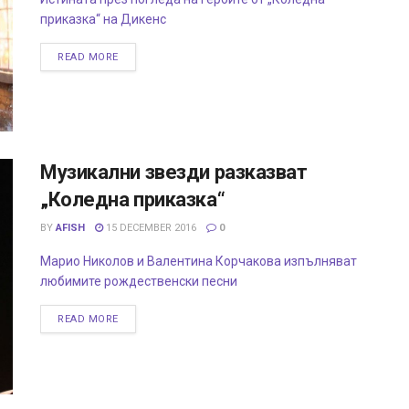
приказка“ на Дикенс
READ MORE
Музикални звезди разказват
„Коледна приказка“
BY
AFISH
15 DECEMBER 2016
0
Марио Николов и Валентина Корчакова изпълняват
любимите рождественски песни
READ MORE