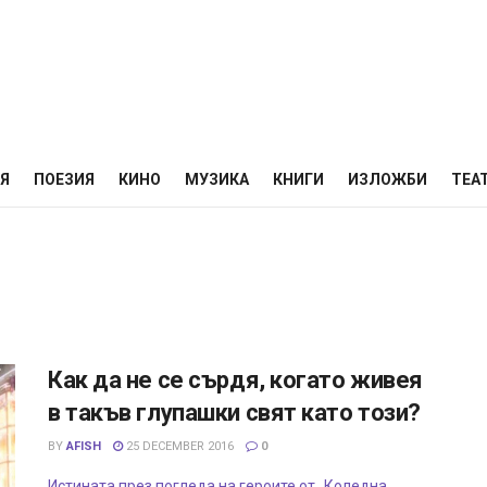
НЯ
ПОЕЗИЯ
КИНО
МУЗИКА
КНИГИ
ИЗЛОЖБИ
ТЕА
Как да не се сърдя, когато живея
в такъв глупашки свят като този?
BY
AFISH
25 DECEMBER 2016
0
Истината през погледа на героите от „Коледна