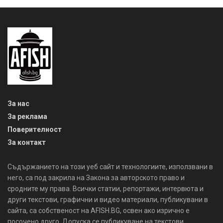
За нас
За реклама
Поверителност
За контакт
Съдържанието на този уеб сайт и технологиите, използвани в
него, са под закрила на Закона за авторското право и
сродните му права. Всички статии, репортажи, интервюта и
други текстови, графични и видео материали, публикувани в
сайта, са собственост на AFISH.BG, освен ако изрично е
посочено друго. Допуска се публикуване на текстови