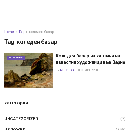
Home
Tag
коледен базар
Tag:
коледен базар
Коледен базар на картини на
ИЗЛОЖБИ
известни художници във Варна
BY
AFISH
6 DECEMBER 2016
категории
UNCATEGORIZED
(7)
ИЗЛОЖБИ
(355)