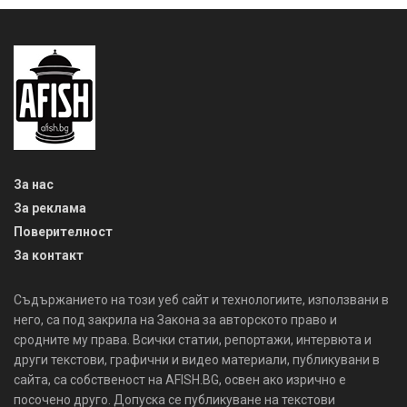
За нас
За реклама
Поверителност
За контакт
Съдържанието на този уеб сайт и технологиите, използвани в
него, са под закрила на Закона за авторското право и
сродните му права. Всички статии, репортажи, интервюта и
други текстови, графични и видео материали, публикувани в
сайта, са собственост на AFISH.BG, освен ако изрично е
посочено друго. Допуска се публикуване на текстови