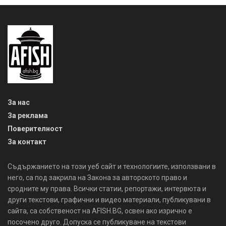
За нас
За реклама
Поверителност
За контакт
Съдържанието на този уеб сайт и технологиите, използвани в
него, са под закрила на Закона за авторското право и
сродните му права. Всички статии, репортажи, интервюта и
други текстови, графични и видео материали, публикувани в
сайта, са собственост на AFISH.BG, освен ако изрично е
посочено друго. Допуска се публикуване на текстови