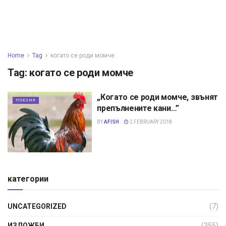
Home
Tag
когато се роди момче
Tag:
когато се роди момче
„Когато се роди момче, звънят
ПОЕЗИЯ
препълнените кани…”
BY
AFISH
2 FEBRUARY 2018
категории
UNCATEGORIZED
(7)
ИЗЛОЖБИ
(355)