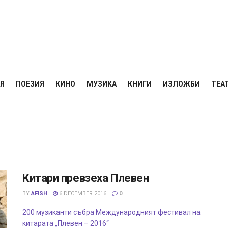
НЯ
ПОЕЗИЯ
КИНО
МУЗИКА
КНИГИ
ИЗЛОЖБИ
ТЕА
Китари превзеха Плевен
BY
AFISH
6 DECEMBER 2016
0
200 музиканти събра Международният фестивал на
китарата „Плевен – 2016“