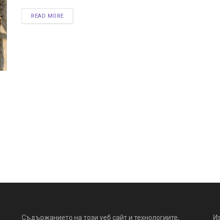
READ MORE
Съдържанието на този уеб сайт и технологиите,
И