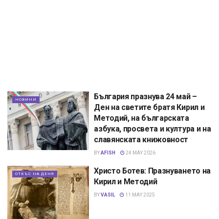
България празнува 24 май –
НОВИНИ
Ден на светите братя Кирил и
Методий, на българската
азбука, просвета и култура и на
славянската книжовност
BY
AFISH
24 MAY 2026
Христо Ботев: Празнуването на
ОТКЪС НА ДЕНЯ
Кирил и Методий
BY
VASIL
11 MAY 2025