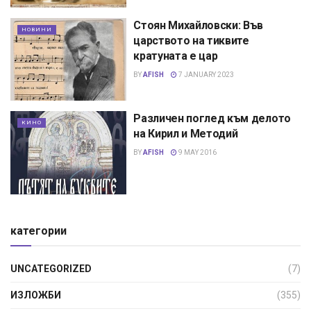
Стоян Михайловски: Във
НОВИНИ
царството на тиквите
кратуната е цар
BY
AFISH
7 JANUARY 2023
Различен поглед към делото
КИНО
на Кирил и Методий
BY
AFISH
9 MAY 2016
категории
UNCATEGORIZED
(7)
ИЗЛОЖБИ
(355)