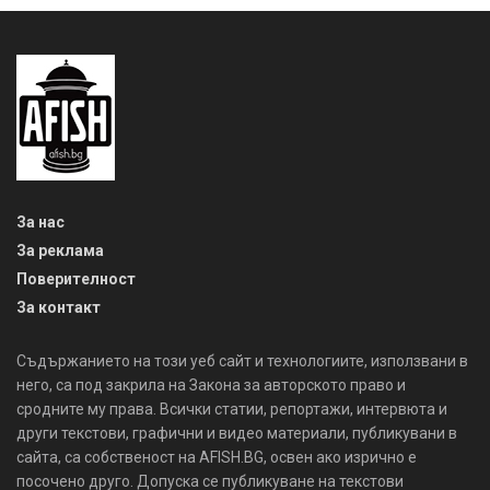
За нас
За реклама
Поверителност
За контакт
Съдържанието на този уеб сайт и технологиите, използвани в
него, са под закрила на Закона за авторското право и
сродните му права. Всички статии, репортажи, интервюта и
други текстови, графични и видео материали, публикувани в
сайта, са собственост на AFISH.BG, освен ако изрично е
посочено друго. Допуска се публикуване на текстови