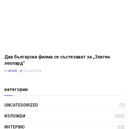
Два български филма се състезават за „Златен
КИНО
леопард”
BY
AFISH
15 JULY 2016
категории
UNCATEGORIZED
(7)
ИЗЛОЖБИ
(355)
ИНТЕРВЮ
(52)