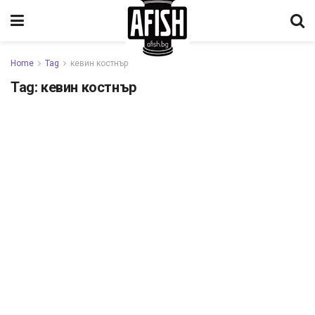
Home
Tag
кевин костнър
Tag:
кевин костнър