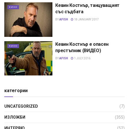
Кевин Костнър, танцуващият
КИНО
със съдбата
BY
AFISH
18 JANUARY 2017
Кевин Костнър е опасен
КИНО
престъпник (ВИДЕО)
BY
AFISH
1 JULY 2016
категории
UNCATEGORIZED
(7)
ИЗЛОЖБИ
(355)
ИНТЕРВЮ
(52)