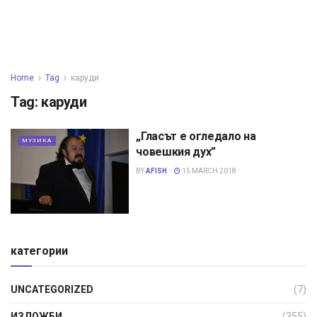
Home
Tag
каруди
Tag:
каруди
„Гласът е огледало на
МУЗИКА
човешкия дух”
BY
AFISH
15 MARCH 2018
категории
UNCATEGORIZED
(7)
ИЗЛОЖБИ
(355)