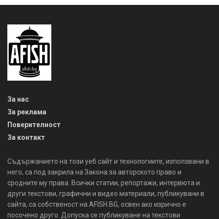
За нас
За реклама
Поверителност
За контакт
Съдържанието на този уеб сайт и технологиите, използвани в
него, са под закрила на Закона за авторското право и
сродните му права. Всички статии, репортажи, интервюта и
други текстови, графични и видео материали, публикувани в
сайта, са собственост на AFISH.BG, освен ако изрично е
посочено друго. Допуска се публикуване на текстови