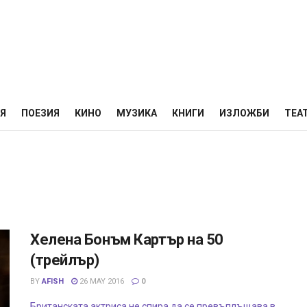
НЯ
ПОЕЗИЯ
КИНО
МУЗИКА
КНИГИ
ИЗЛОЖБИ
ТЕА
Хелена Бонъм Картър на 50
(трейлър)
BY
AFISH
26 MAY 2016
0
Британската актриса не спира да се превъплъщава в