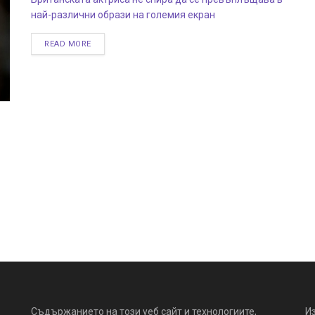
най-различни образи на големия екран
READ MORE
Съдържанието на този уеб сайт и технологиите,
И