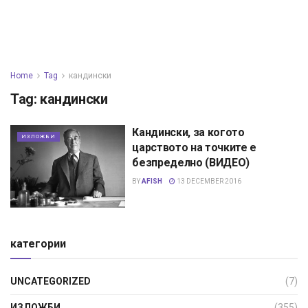
Home
Tag
кандински
Tag:
кандински
Кандински, за когото
ИЗЛОЖБИ
царството на точките е
безпределно (ВИДЕО)
BY
AFISH
13 DECEMBER 2016
категории
UNCATEGORIZED
(7)
ИЗЛОЖБИ
(355)