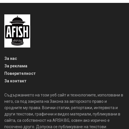
За нас
За реклама
Поверителност
За контакт
Съдържанието на този уеб сайт и технологиите, използвани в
него, са под закрила на Закона за авторското право и
сродните му права. Всички статии, репортажи, интервюта и
други текстови, графични и видео материали, публикувани в
сайта, са собственост на AFISH.BG, освен ако изрично е
посочено друго. Допуска се публикуване на текстови