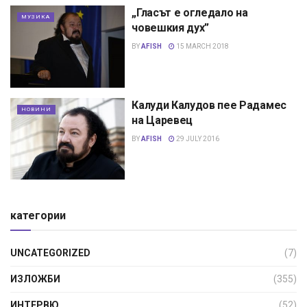
„Гласът е огледало на
МУЗИКА
човешкия дух”
BY
AFISH
15 MARCH 2018
Калуди Калудов пее Радамес
НОВИНИ
на Царевец
BY
AFISH
29 JULY 2016
категории
UNCATEGORIZED
(7)
ИЗЛОЖБИ
(355)
ИНТЕРВЮ
(52)