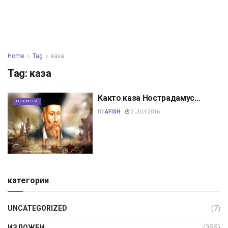
Home
Tag
каза
Tag:
каза
Както каза Нострадамус…
НОВИНИ
BY
AFISH
2 JULY 2016
категории
UNCATEGORIZED
(7)
ИЗЛОЖБИ
(355)