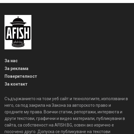
За нас
За реклама
Поверителност
За контакт
Съдържанието на този уеб сайт и технологиите, използвани в
него, са под закрила на Закона за авторското право и
сродните му права. Всички статии, репортажи, интервюта и
други текстови, графични и видео материали, публикувани в
сайта, са собственост на AFISH.BG, освен ако изрично е
посочено друго. Допуска се публикуване на текстови