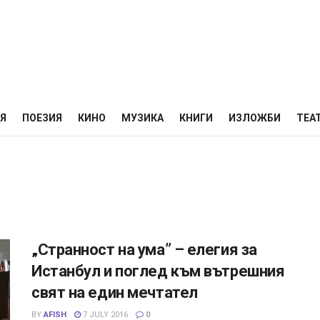
НЯ
ПОЕЗИЯ
КИНО
МУЗИКА
КНИГИ
ИЗЛОЖБИ
ТЕА
„Странност на ума” – елегия за
Истанбул и поглед към вътрешния
свят на един мечтател
BY
AFISH
7 JULY 2016
0