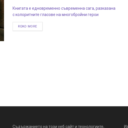
Книгата е едновременно съвременна сага, разказана
с колоритните гласове на многобройни герои
READ MORE
Съдържанието на този уеб сайт и технологиите,
И