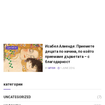
Исабел Алиенде: Приемете
ЦИТАТИ
децата по начина, по който
приемаме дърветата – с
благодарност
BY
AFISH
1 JUNE 2016
категории
UNCATEGORIZED
(7)