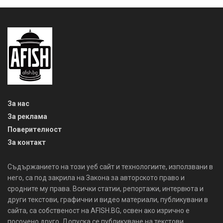
За нас
За реклама
Поверителност
За контакт
Съдържанието на този уеб сайт и технологиите, използвани в
него, са под закрила на Закона за авторското право и
сродните му права. Всички статии, репортажи, интервюта и
други текстови, графични и видео материали, публикувани в
сайта, са собственост на AFISH.BG, освен ако изрично е
посочено друго. Допуска се публикуване на текстови