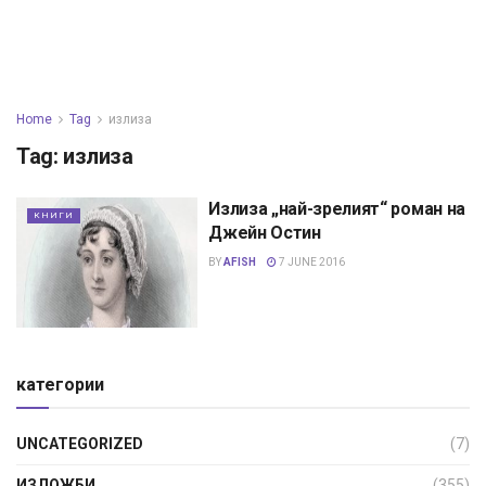
Home
Tag
излиза
Tag:
излиза
Излиза „най-зрелият“ роман на
КНИГИ
Джейн Остин
BY
AFISH
7 JUNE 2016
категории
UNCATEGORIZED
(7)
ИЗЛОЖБИ
(355)