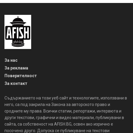
За нас
За реклама
Поверителност
За контакт
Съдържанието на този уеб сайт и технологиите, използвани в
него, са под закрила на Закона за авторското право и
сродните му права. Всички статии, репортажи, интервюта и
други текстови, графични и видео материали, публикувани в
сайта, са собственост на AFISH.BG, освен ако изрично е
посочено друго. Допуска се публикуване на текстови