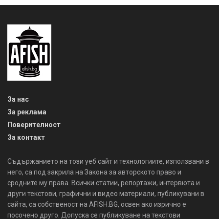
За нас
За реклама
Поверителност
За контакт
Съдържанието на този уеб сайт и технологиите, използвани в
него, са под закрила на Закона за авторското право и
сродните му права. Всички статии, репортажи, интервюта и
други текстови, графични и видео материали, публикувани в
сайта, са собственост на AFISH.BG, освен ако изрично е
посочено друго. Допуска се публикуване на текстови