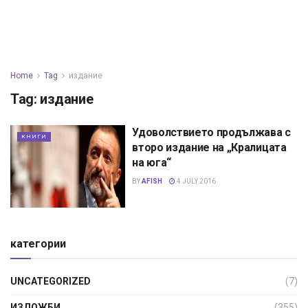
Home
Tag
издание
Tag:
издание
Удоволствието продължава с
КНИГИ
второ издание на „Кралицата
на юга“
BY
AFISH
4 JULY 2016
категории
UNCATEGORIZED
(7)
ИЗЛОЖБИ
(355)