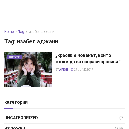
Home
Tag
изабел аджани
Tag:
изабел аджани
„Красив е човекът, който
ЦИТАТИ
може да ви направи красиви.”
BY
AFISH
27 JUNE 2017
категории
UNCATEGORIZED
(7)
ИЗЛОЖБИ
(355)