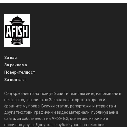
За нас
За реклама
Поверителност
За контакт
Съдържанието на този уеб сайт и технологиите, използвани в
него, са под закрила на Закона за авторското право и
сродните му права. Всички статии, репортажи, интервюта и
други текстови, графични и видео материали, публикувани в
сайта, са собственост на AFISH.BG, освен ако изрично е
посочено друго. Допуска се публикуване на текстови