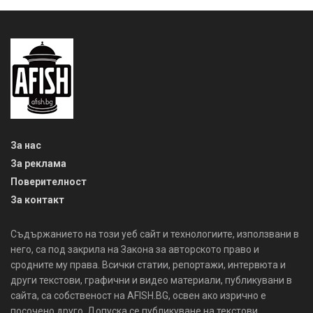
За нас
За реклама
Поверителност
За контакт
Съдържанието на този уеб сайт и технологиите, използвани в
него, са под закрила на Закона за авторското право и
сродните му права. Всички статии, репортажи, интервюта и
други текстови, графични и видео материали, публикувани в
сайта, са собственост на AFISH.BG, освен ако изрично е
посочено друго. Допуска се публикуване на текстови