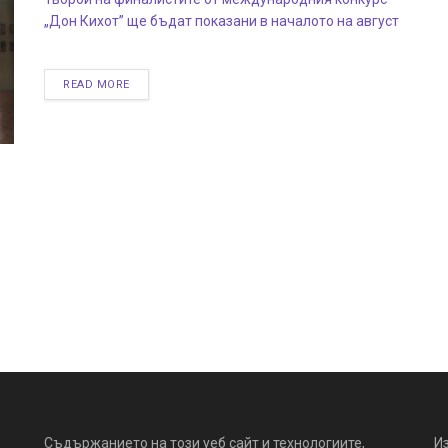
„Дон Кихот” ще бъдат показани в началото на август
READ MORE
Съдържанието на този уеб сайт и технологиите,
И