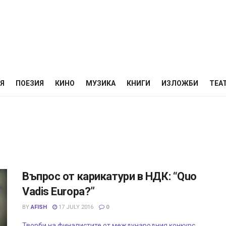
НЯ
ПОЕЗИЯ
КИНО
МУЗИКА
КНИГИ
ИЗЛОЖБИ
ТЕА
Въпрос от карикатури в НДК: “Quo
Vadis Europa?”
BY
AFISH
17 JULY 2016
0
Творби на финалистите от международния конкурс