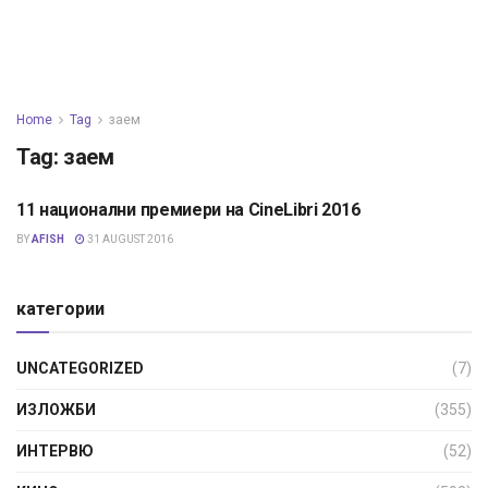
Home
Tag
заем
Tag:
заем
11 национални премиери на CineLibri 2016
КИНО
BY
AFISH
31 AUGUST 2016
категории
UNCATEGORIZED
(7)
ИЗЛОЖБИ
(355)
ИНТЕРВЮ
(52)