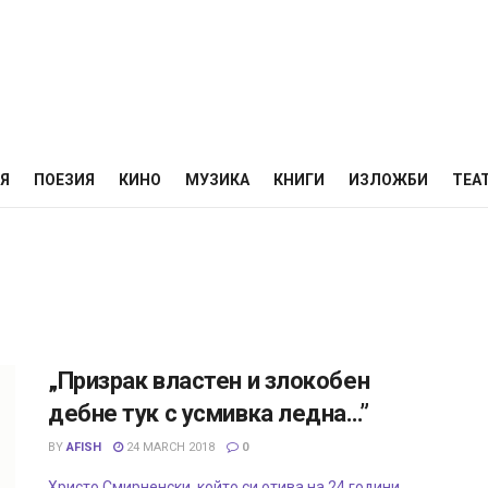
НЯ
ПОЕЗИЯ
КИНО
МУЗИКА
КНИГИ
ИЗЛОЖБИ
ТЕА
„Призрак властен и злокобен
дебне тук с усмивка ледна…”
BY
AFISH
24 MARCH 2018
0
Христо Смирненски, който си отива на 24 години,