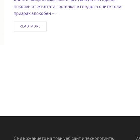
покосен от жълтата гостенка, е гледал в очите този
призрак злокобен – ...
READ MORE
Съдържанието на този уеб сайт и технологиите,
И