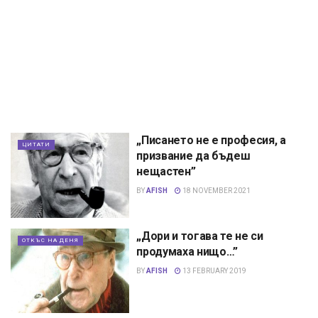
„Писането не е професия, а
ЦИТАТИ
призвание да бъдеш
нещастен”
BY
AFISH
18 NOVEMBER 2021
„Дори и тогава те не си
ОТКЪС НА ДЕНЯ
продумаха нищо…”
BY
AFISH
13 FEBRUARY 2019