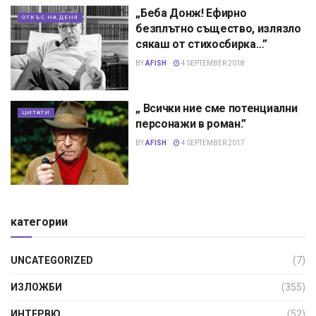
„Беба Донж! Ефирно
ОТКЪС НА ДЕНЯ
безплътно същество, излязло
сякаш от стихосбирка…”
BY
AFISH
4 SEPTEMBER 2018
„ Всички ние сме потенциални
ЦИТАТИ
персонажи в роман.”
BY
AFISH
4 SEPTEMBER 2017
категории
UNCATEGORIZED
(7)
ИЗЛОЖБИ
(355)
ИНТЕРВЮ
(52)