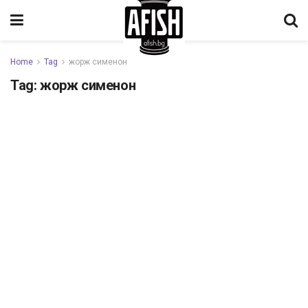
Home
Tag
жорж сименон
Tag:
жорж сименон