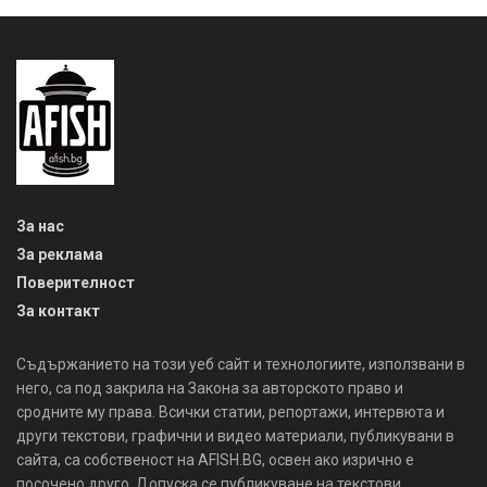
За нас
За реклама
Поверителност
За контакт
Съдържанието на този уеб сайт и технологиите, използвани в
него, са под закрила на Закона за авторското право и
сродните му права. Всички статии, репортажи, интервюта и
други текстови, графични и видео материали, публикувани в
сайта, са собственост на AFISH.BG, освен ако изрично е
посочено друго. Допуска се публикуване на текстови