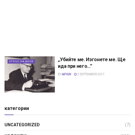
„Убийте ме. Изгонете ме. Ще
ОТКЪС НА ДЕНЯ
ида при него…”
BY
AFISH
5 SEPTEMBER 2017
категории
UNCATEGORIZED
(7)