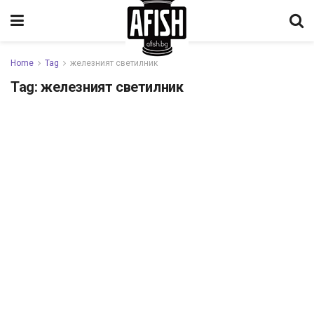
Home
Tag
железният светилник
Tag:
железният светилник