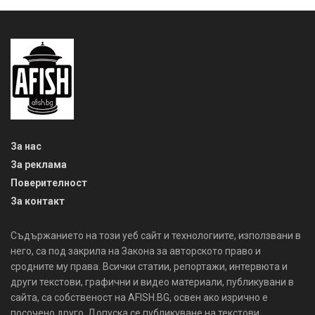
За нас
За реклама
Поверителност
За контакт
Съдържанието на този уеб сайт и технологиите, използвани в
него, са под закрила на Закона за авторското право и
сродните му права. Всички статии, репортажи, интервюта и
други текстови, графични и видео материали, публикувани в
сайта, са собственост на AFISH.BG, освен ако изрично е
посочено друго. Допуска се публикуване на текстови