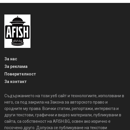
За нас
За реклама
Поверителност
За контакт
Съдържанието на този уеб сайт и технологиите, използвани в
него, са под закрила на Закона за авторското право и
сродните му права. Всички статии, репортажи, интервюта и
други текстови, графични и видео материали, публикувани в
сайта, са собственост на AFISH.BG, освен ако изрично е
посочено друго. Допуска се публикуване на текстови