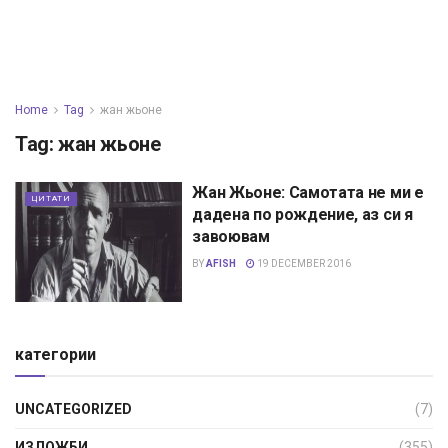
Home
Tag
жан жьоне
Tag:
жан жьоне
Жан Жьоне: Самотата не ми е
ЦИТАТИ
дадена по рождение, аз си я
завоювам
BY
AFISH
19 DECEMBER 2016
категории
UNCATEGORIZED
(7)
ИЗЛОЖБИ
(355)