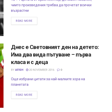
чиито произведения трябва да прочетат всички
възрастни
READ MORE
Днес е Световният ден на детето:
Има два вида пътуване – първа
класа и с деца
BY
AFISH
20 NOVEMBER 2016
0
Още избрани цитати за най-малките хора на
планетата
READ MORE