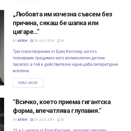
„Любовта им изчезна съвсем без
причина, сякаш бе шапка или
цигаре…”
BY
AFISH
29 JULY 2018
0
Три стихотворения от Ерих Кестнер, когото
познаваме предимно като великолепен детски
писател, а той е действително една цяба литературна
вселена
READ MORE
“Всичко, което приема гигантска
форма, впечатлява глупавия.”
BY
AFISH
29 JULY 2017
0
15 + 1 цитата от Ерих Кестнер, детският писател,