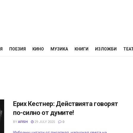
НЯ
ПОЕЗИЯ
КИНО
МУЗИКА
КНИГИ
ИЗЛОЖБИ
ТЕА
Ерих Кестнер: Действията говорят
по-силно от думите!
BY
AFISH
29 JULY 2025
0
Избрани цитати от писателя, напуснал света на