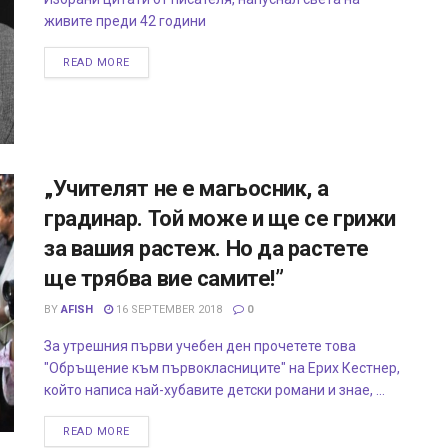
живите преди 42 години
READ MORE
„Учителят не е магьосник, а
градинар. Той може и ще се грижи
за вашия растеж. Но да растете
ще трябва вие самите!”
BY
AFISH
16 SEPTEMBER 2018
0
За утрешния първи учебен ден прочетете това
"Обръщение към първокласниците" на Ерих Кестнер,
който написа най-хубавите детски романи и знае, ...
READ MORE