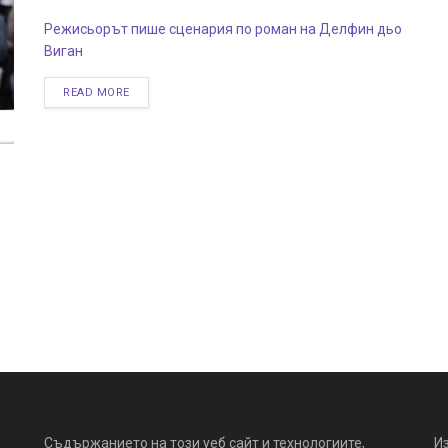
Режисьорът пише сценария по роман на Делфин дьо
Виган
READ MORE
Съдържанието на този уеб сайт и технологиите,
И