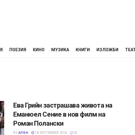
НЯ
ПОЕЗИЯ
КИНО
МУЗИКА
КНИГИ
ИЗЛОЖБИ
ТЕА
Ева Грийн застрашава живота на
Еманюел Сение в нов филм на
Роман Полански
BY
AFISH
18 SEPTEMBER 2016
0