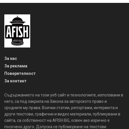
За нас
За реклама
Поверителност
За контакт
Съдържанието на този уеб сайт и технологиите, използвани в
него, са под закрила на Закона за авторското право и
сродните му права. Всички статии, репортажи, интервюта и
други текстови, графични и видео материали, публикувани в
сайта, са собственост на AFISH.BG, освен ако изрично е
посочено друго. Допуска се публикуване на текстови