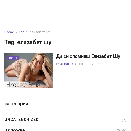
Home
Tag
елизабет шу
Tag:
елизабет шу
Да си спомниш Елизабет Шу
КИНО
BY
AFISH
6 OCTOBER 2017
категории
UNCATEGORIZED
(7)
ИЗЛОЖБИ
(355)