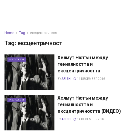
Home
Tag
ексцентричност
Tag:
ексцентричност
Хелмут Нютън между
ИЗЛОЖБИ
гениалността и
ексцентричността
BY
AFISH
14 DECEMBER 2016
Хелмут Нютън между
ИЗЛОЖБИ
гениалността и
ексцентричността (ВИДЕО)
BY
AFISH
14 DECEMBER 2016