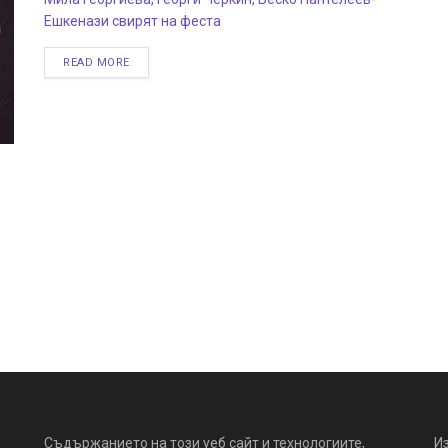
Ешкенази свирят на феста
READ MORE
Съдържанието на този уеб сайт и технологиите,
И