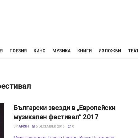
НЯ
ПОЕЗИЯ
КИНО
МУЗИКА
КНИГИ
ИЗЛОЖБИ
ТЕА
фестивал
Български звезди в „Европейски
музикален фестивал“ 2017
BY
AFISH
5 DECEMBER 2016
0
Мила Георгиева, Георги Черкин, Веско Пантелеев-