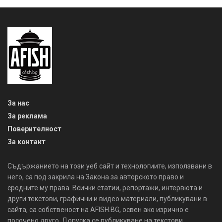
За нас
За реклама
Поверителност
За контакт
Съдържанието на този уеб сайт и технологиите, използвани в
него, са под закрила на Закона за авторското право и
сродните му права. Всички статии, репортажи, интервюта и
други текстови, графични и видео материали, публикувани в
сайта, са собственост на AFISH.BG, освен ако изрично е
посочено друго. Допуска се публикуване на текстови