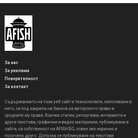
За нас
За реклама
Поверителност
За контакт
Съдържанието на този уеб сайт и технологиите, използвани в
него, са под закрила на Закона за авторското право и
сродните му права. Всички статии, репортажи, интервюта и
други текстови, графични и видео материали, публикувани в
сайта, са собственост на AFISH.BG, освен ако изрично е
посочено друго. Допуска се публикуване на текстови