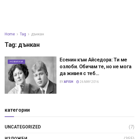
Home
Tag
дънкан
Tag:
дънкан
Eсенин към Айседора: Ти ме
НОВИНИ
озлоби. Обичам те, но не мога
да живея с теб…
BY
AFISH
26 MAY 2016
категории
UNCATEGORIZED
(7)
ИЗЛОЖБИ
(355)