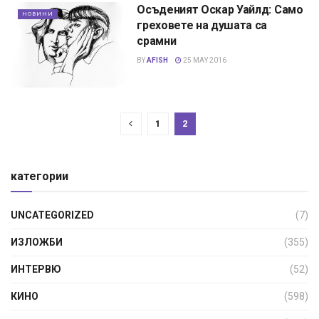
Осъденият Оскар Уайлд: Само
НОВИНИ
греховете на душата са
срамни
BY
AFISH
25 MAY 2016
1
2
категории
UNCATEGORIZED
(7)
ИЗЛОЖБИ
(355)
ИНТЕРВЮ
(52)
КИНО
(598)