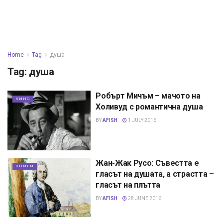
Home
Tag
душа
Tag:
душа
Робърт Мичъм – мачото на
КИНО
Холивуд с романтична душа
BY
AFISH
1 JULY 2016
Жан-Жак Русо: Съвестта е
КНИГИ
гласът на душата, а страстта –
гласът на плътта
BY
AFISH
28 JUNE 2016